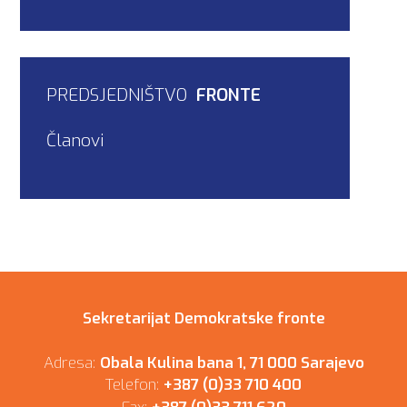
PREDSJEDNIŠTVO
FRONTE
Članovi
Sekretarijat Demokratske fronte
Adresa:
Obala Kulina bana 1, 71 000 Sarajevo
Telefon:
+387 (0)33 710 400