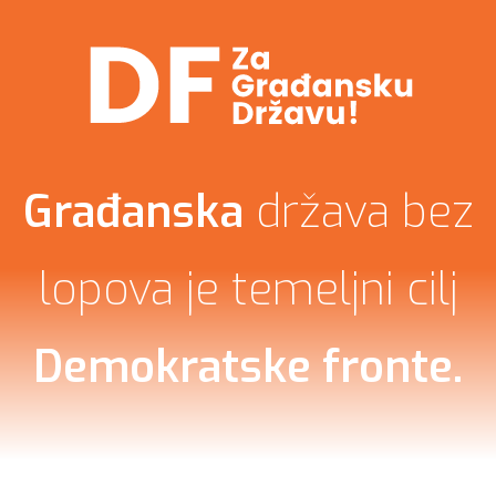
Građanska
država bez
lopova je temeljni cilj
Demokratske
fronte.