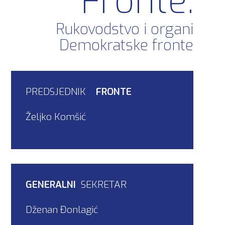
Fronte.
Rukovodstvo i organi
Demokratske fronte
PREDSJEDNIK
FRONTE
Željko Komšić
GENERALNI
SEKRETAR
Dženan Đonlagić