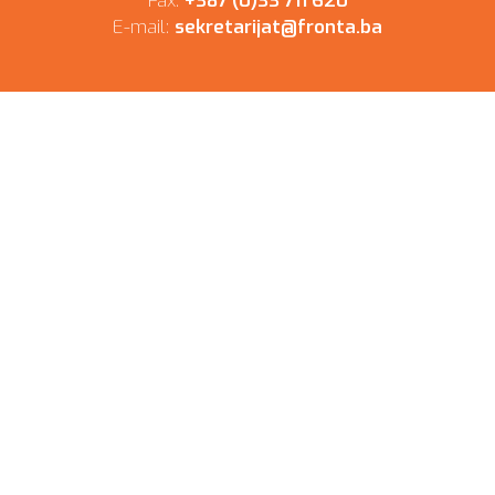
Fax:
+387 (0)33 711 620
E-mail:
sekretarijat@fronta.ba